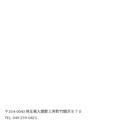
〒354-0043 埼玉県入間郡三芳町竹間沢８７０
TEL: 049-259-0421
Copyright © 新栄工業株式会社 All Rights Reserved.